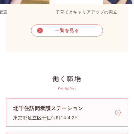
子育てとキャリアアップの両立
家族
一覧を見る
働く職場
Workplace
北千住訪問看護ステーション
東京都足立区千住仲町14-4 2F