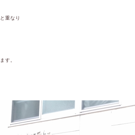
導と重なり
、
います。
い