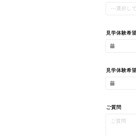
---選択し
見学体験希
見学体験希
ご質問