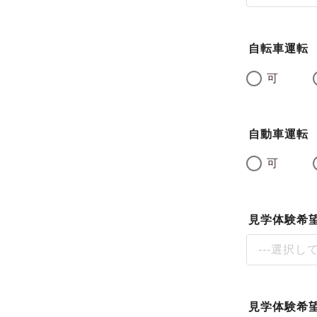
自転車運転
可
自動車運転
可
見学体験希
---選択し
見学体験希