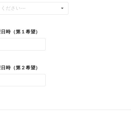
てください---
望日時（第１希望）
望日時（第２希望）