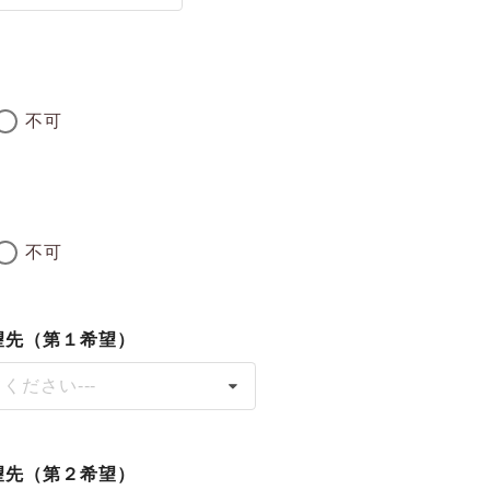
不可
不可
望先（第１希望）
てください---
望先（第２希望）