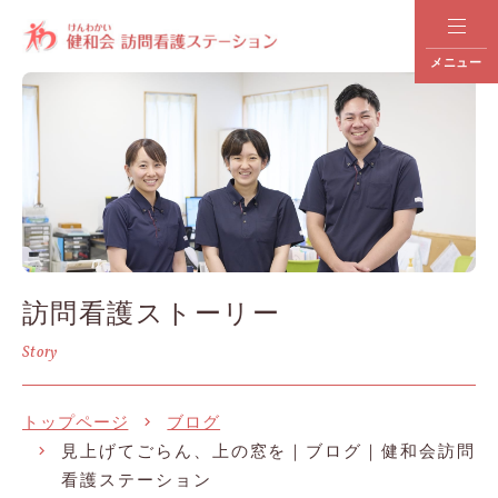
メニュー
訪問看護ストーリー
Story
トップページ
ブログ
見上げてごらん、上の窓を｜ブログ｜健和会訪問
看護ステーション