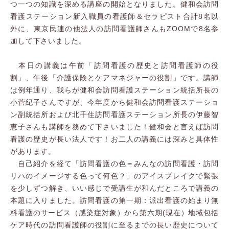
つ一つの知識を深める講座の開始となりました。健和会訪問
看護ステーション新入職員の看護師＆セラピスト合計8名以
外に、東京民連の他法人の訪問看護師さんもZOOMで8名参
加して下さいました。
本日の講義は午前「訪問看護の歴史と訪問看護師の役
割」、午後「介護保険とケアマネジャーの役割」です。講師
は例年通り、我らが健和会訪問看護ステーション統括所長の
小菅紀子さんですが、今年度から健和会訪問看護ステーショ
ン副統括所および北千住訪問看護ステーション所長の伊藤智
恵子さんも講師を務めて下さいました！健和会と言えば訪問
看護の歴史が長い法人です！お二人の講義には深みと具体性
があります。
自己紹介を経て「訪問看護の色＝みんなの訪問看護・訪問
リハのイメージする色って何色？」のアイスブレイクで緊張
を少しずつ解き、いい感じで受講生が和んだところで講義の
本題に入りました。訪問看護の第一期：派出看護の始まり無
料看護のサービス（感染症対象）から第六期(現在）地域包括
ケア時代の訪問看護師の役割に至るまでの長い歴史について