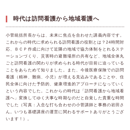
時代は訪問看護から地域看護へ
小菅統括所長からは、未来に焦点を合わせた講義内容です。
これからの時代に求められる訪問看護の役割とは？24時間対
応、ＢＣＰ作成に向けて近隣の地域で協力体制をとれるステ
ーションづくり、災害時の避難場所の共有など、地域全体丸
ごと訪問看護の関わりが求められる時代が目前に迫っている
ことをあらためて知りました。また、今後医療保険での訪問
看護（精神、難病、小児）が増える見込みであることや、住
民全体に向けた予防的、健康増進的アプローチになっていく
という内容でした。これからの時代は「訪問看護から地域看
護へ」変換してゆく大事な時期なのだと自覚した貴重な時間
でした（写真：入念な打ち合わせの小菅講師と事務の岩田さ
ん。いつも基礎講座の運営に関わるサポートありがとうござ
います！）。