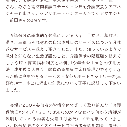
さん、みさと南訪問看護ステーション居宅介護支援ケアマネ
ジャー丸山さん、ケアサポートセンターみたてケアマネジャ
ー前田さんの3名です。
介護保険の基本的な知識にとどまらず、足立区、葛飾区、
港区、三郷市それぞれの自治体独自のサービスについて具体
的なサービスを教えて頂きました。また、知っているようで
意外と知らない生活保護のこと、介護保険の限度額を超えて
しまう時の障害福祉制度との併用や年金や手当との併用方
法、成年後見人制度、軽度の認知症で金銭管理ができなくな
った時に利用できるサービス＝安心サポートネットワーク(三
郷市)etc、本当に沢山の知識について丁寧に説明して下さい
ました。
会場とZOOM参加者の皆様全体で楽しく取り組んだ「介護
保険〇×クイズ！」。なぜ丸なのか？なぜバツ何かを講師が
説明してくれる内容を受講生は必死にメモを取っていまし
た。区分変更のクイズやサービス担当者会議参加者、看護小