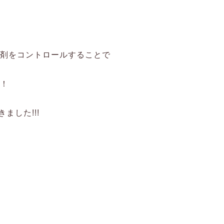
下剤をコントロールすることで
り！
ました!!!