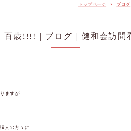
トップページ
ブログ
！百歳!!!!｜ブログ｜健和会訪問
ありますが
民9人の方々に