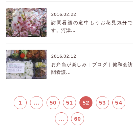
2016.02.22
訪問看護の道中もうお花見気分で
す。河津...
2016.02.12
お弁当が楽しみ｜ブログ｜健和会訪
問看護...
1
...
50
51
52
53
54
...
60